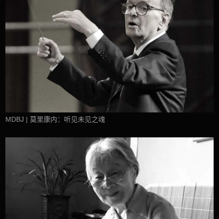
MDBJ | 莫里康内：听见未见之魂